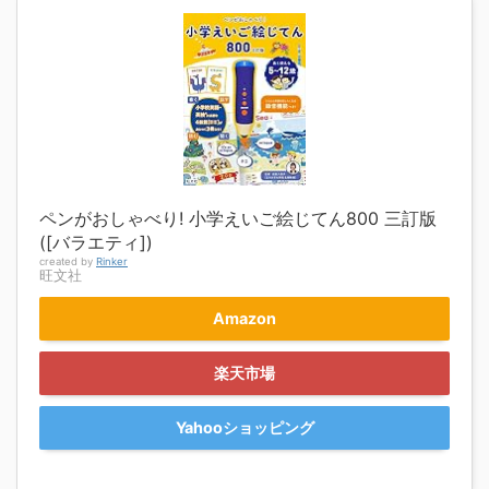
ペンがおしゃべり! 小学えいご絵じてん800 三訂版
([バラエティ])
created by
Rinker
旺文社
Amazon
楽天市場
Yahooショッピング