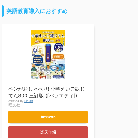
英語教育導入におすすめ
ペンがおしゃべり! 小学えいご絵じ
てん800 三訂版 ([バラエティ])
created by
Rinker
旺文社
Amazon
楽天市場