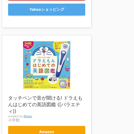
Yahooショッピング
タッチペンで音が聞ける! ドラえも
んはじめての英語図鑑 ([バラエテ
ィ])
created by
Rinker
小学館
Amazon