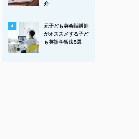
介
元子ども英会話講師
4
がオススメする子ど
も英語学習法5選