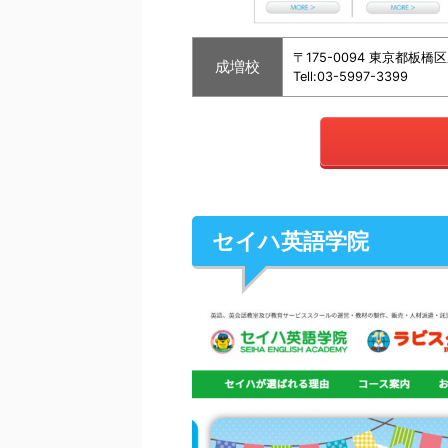
〒175-0094 東京都板
成増校
Tell:03-5997-3399
セイハ英語学院