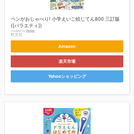
ペンがおしゃべり! 小学えいご絵じてん800 三訂版
([バラエティ])
created by
Rinker
旺文社
Amazon
楽天市場
Yahooショッピング