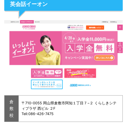
英会話イーオン
倉
〒710-0055 岡山県倉敷市阿知１丁目７−２ くらしきシテ
敷
ィプラザ 西ビル ２F
Tell:086-426-7475
校